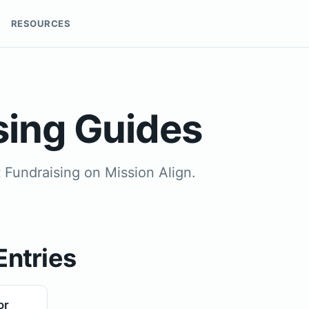
RESOURCES
sing Guides
t Fundraising on Mission Align.
Entries
or