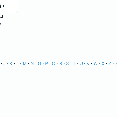
gn
ct
e
·
J
·
K
·
L
·
M
·
N
·
O
·
P
·
Q
·
R
·
S
·
T
·
U
·
V
·
W
·
X
·
Y
·