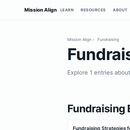
Mission Align
LEARN
RESOURCES
ABOUT
Mission Align
›
Fundraising
Fundrai
Explore 1 entries abou
Fundraising 
Fundraising Strategies f