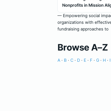
Nonprofits in Mission Ali
— Empowering social impa
organizations with effectiv
fundraising approaches to
Browse A–Z
A
·
B
·
C
·
D
·
E
·
F
·
G
·
H
·
I