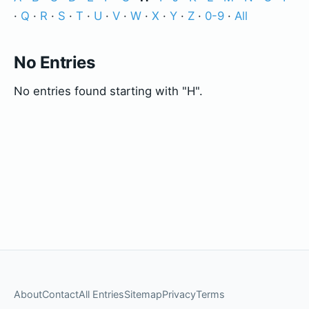
·
Q
·
R
·
S
·
T
·
U
·
V
·
W
·
X
·
Y
·
Z
·
0-9
·
All
No Entries
No entries found starting with "H".
About
Contact
All Entries
Sitemap
Privacy
Terms