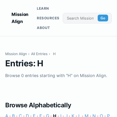
LEARN
Mission
RESOURCES
Go
Align
ABOUT
Mission Align
›
All Entries
›
H
Entries: H
Browse 0 entries starting with "H" on Mission Align.
Browse Alphabetically
A
·
B
·
C
·
D
·
E
·
F
·
G
·
H
·
I
·
J
·
K
·
L
·
M
·
N
·
O
·
P